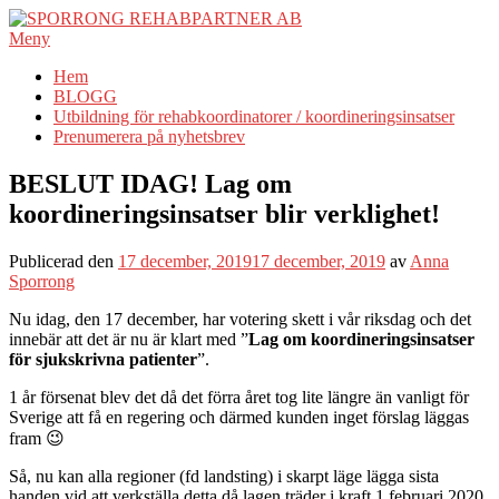
Hoppa
till
Meny
innehåll
Hem
BLOGG
Utbildning för rehabkoordinatorer / koordineringsinsatser
Prenumerera på nyhetsbrev
BESLUT IDAG! Lag om
koordineringsinsatser blir verklighet!
Publicerad den
17 december, 2019
17 december, 2019
av
Anna
Sporrong
Nu idag, den 17 december, har votering skett i vår riksdag och det
innebär att det är nu är klart med ”
Lag om koordineringsinsatser
för sjukskrivna patienter
”.
1 år försenat blev det då det förra året tog lite längre än vanligt för
Sverige att få en regering och därmed kunden inget förslag läggas
fram 😉
Så, nu kan alla regioner (fd landsting) i skarpt läge lägga sista
handen vid att verkställa detta då lagen träder i kraft 1 februari 2020.