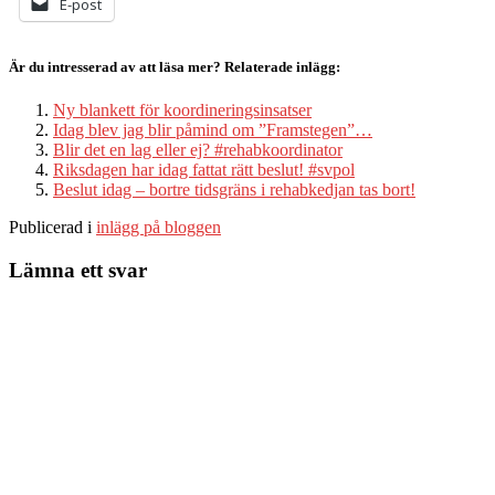
E-post
Är du intresserad av att läsa mer? Relaterade inlägg:
Ny blankett för koordineringsinsatser
Idag blev jag blir påmind om ”Framstegen”…
Blir det en lag eller ej? #rehabkoordinator
Riksdagen har idag fattat rätt beslut! #svpol
Beslut idag – bortre tidsgräns i rehabkedjan tas bort!
Publicerad i
inlägg på bloggen
Lämna ett svar