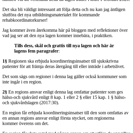
Det ska bli väldigt intressant att följa detta och nu kan jag äntligen
slutföra det nya utbildningsmaterialet för kommande
rehabkoordinatorkurser!
Jag kommer även återkomma här på bloggen med reflektioner över
vad jag ser att den nya lagen kommer innebära, i praktiken.
Tills dess, skål och grattis till nya lagen och här är
lagens fem paragrafer
:
1§
Regionen ska erbjuda koordineringsinsatser till sjukskrivna
patienter för att främja deras återgång till eller inträde i arbetslivet.
Det som sägs om regioner i denna lag gäller också kommuner som
inte ingår i en region.
2§
En regions ansvar enligt denna lag omfattar patienter som ges
hälso-och sjukvård enligt 8 kap. 1 eller 2 § eller 15 kap. 1 § hälso-
och sjukvårdslagen (2017:30).
En region får erbjuda koordineringsinsatser till den som omfattas av
en annan regions ansvar enligt första stycket, om regionerna
kommer överens om det.