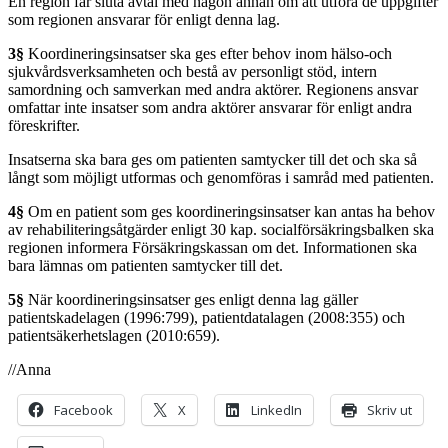
En region får sluta avtal med någon annan om att utföra de uppgifter
som regionen ansvarar för enligt denna lag.
3§
Koordineringsinsatser ska ges efter behov inom hälso-och
sjukvårdsverksamheten och bestå av personligt stöd, intern
samordning och samverkan med andra aktörer. Regionens ansvar
omfattar inte insatser som andra aktörer ansvarar för enligt andra
föreskrifter.
Insatserna ska bara ges om patienten samtycker till det och ska så
långt som möjligt utformas och genomföras i samråd med patienten.
4§
Om en patient som ges koordineringsinsatser kan antas ha behov
av rehabiliteringsåtgärder enligt 30 kap. socialförsäkringsbalken ska
regionen informera Försäkringskassan om det. Informationen ska
bara lämnas om patienten samtycker till det.
5§
När koordineringsinsatser ges enligt denna lag gäller
patientskadelagen (1996:799), patientdatalagen (2008:355) och
patientsäkerhetslagen (2010:659).
//Anna
Facebook
X
LinkedIn
Skriv ut