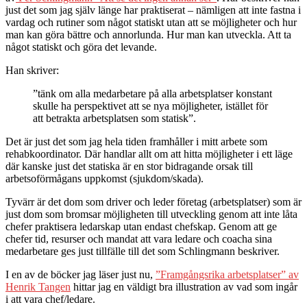
just det som jag själv länge har praktiserat – nämligen att inte fastna i
vardag och rutiner som något statiskt utan att se möjligheter och hur
man kan göra bättre och annorlunda. Hur man kan utveckla. Att ta
något statiskt och göra det levande.
Han skriver:
”tänk om alla medarbetare på alla arbetsplatser konstant
skulle ha perspektivet att se nya möjligheter, istället för
att betrakta arbetsplatsen som statisk”.
Det är just det som jag hela tiden framhåller i mitt arbete som
rehabkoordinator. Där handlar allt om att hitta möjligheter i ett läge
där kanske just det statiska är en stor bidragande orsak till
arbetsoförmågans uppkomst (sjukdom/skada).
Tyvärr är det dom som driver och leder företag (arbetsplatser) som är
just dom som bromsar möjligheten till utveckling genom att inte låta
chefer praktisera ledarskap utan endast chefskap. Genom att ge
chefer tid, resurser och mandat att vara ledare och coacha sina
medarbetare ges just tillfälle till det som Schlingmann beskriver.
I en av de böcker jag läser just nu,
”Framgångsrika arbetsplatser” av
Henrik Tangen
hittar jag en väldigt bra illustration av vad som ingår
i att vara chef/ledare.