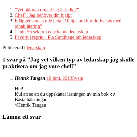
”Vet hjärnan om att jag är ledig?”
Chef?! Jag behöver din hjälp!
Inlägget som skulle heta ”10 tips om hur du lyckas med
rehabilitering”
1 min 56 sek om coachande ledarskap
Favorit i repris – Pia Sundhage om ledarskap
Publicerad i
ledarskap
1 svar på ”
Jag vet vilken typ av ledarskap jag skulle
praktisera om jag vore chef!
”
Henrik Tangen
19 juni, 2013
Svara
Hej!
Kul att se att du uppskattar läsningen av min bok 🙂
Bästa hälsningar
//Henrik Tangen
Lämna ett svar