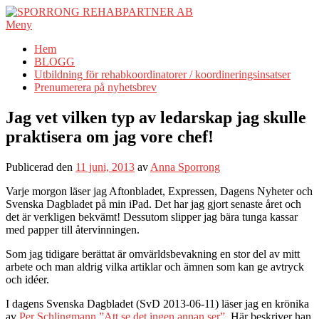
Hoppa
till
Meny
innehåll
Hem
BLOGG
Utbildning för rehabkoordinatorer / koordineringsinsatser
Prenumerera på nyhetsbrev
Jag vet vilken typ av ledarskap jag skulle
praktisera om jag vore chef!
Publicerad den
11 juni, 2013
av
Anna Sporrong
Varje morgon läser jag Aftonbladet, Expressen, Dagens Nyheter och
Svenska Dagbladet på min iPad. Det har jag gjort senaste året och
det är verkligen bekvämt! Dessutom slipper jag bära tunga kassar
med papper till återvinningen.
Som jag tidigare berättat är omvärldsbevakning en stor del av mitt
arbete och man aldrig vilka artiklar och ämnen som kan ge avtryck
och idéer.
I dagens Svenska Dagbladet (SvD 2013-06-11) läser jag en krönika
av
Per Schlingmann ”Att se det ingen annan ser”
. Här beskriver han