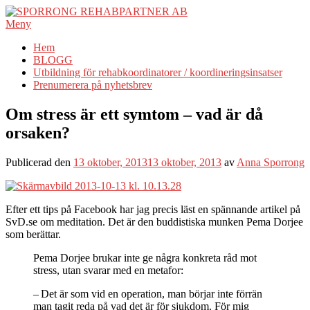
Hoppa
till
Meny
innehåll
Hem
BLOGG
Utbildning för rehabkoordinatorer / koordineringsinsatser
Prenumerera på nyhetsbrev
Om stress är ett symtom – vad är då
orsaken?
Publicerad den
13 oktober, 2013
13 oktober, 2013
av
Anna Sporrong
Efter ett tips på Facebook har jag precis läst en spännande artikel på
SvD.se om meditation. Det är den buddistiska munken Pema Dorjee
som berättar.
Pema Dorjee brukar inte ge några konkreta råd mot
stress, utan svarar med en metafor:
– Det är som vid en operation, man börjar inte förrän
man tagit reda på vad det är för sjukdom. För mig