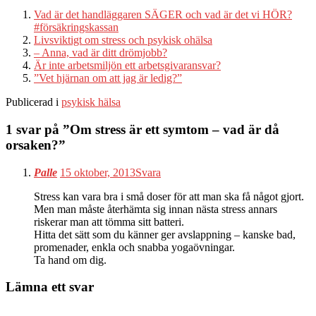
Vad är det handläggaren SÄGER och vad är det vi HÖR?
#försäkringskassan
Livsviktigt om stress och psykisk ohälsa
– Anna, vad är ditt drömjobb?
Är inte arbetsmiljön ett arbetsgivaransvar?
”Vet hjärnan om att jag är ledig?”
Publicerad i
psykisk hälsa
1 svar på ”
Om stress är ett symtom – vad är då
orsaken?
”
Palle
15 oktober, 2013
Svara
Stress kan vara bra i små doser för att man ska få något gjort.
Men man måste återhämta sig innan nästa stress annars
riskerar man att tömma sitt batteri.
Hitta det sätt som du känner ger avslappning – kanske bad,
promenader, enkla och snabba yogaövningar.
Ta hand om dig.
Lämna ett svar