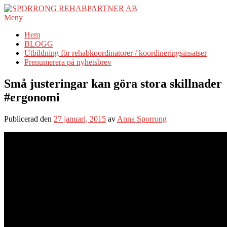
Hoppa
till
Meny
innehåll
Hem
BLOGG
Utbildning för rehabkoordinatorer / koordineringsinsatser
Prenumerera på nyhetsbrev
Små justeringar kan göra stora skillnader
#ergonomi
Publicerad den
27 januari, 2015
av
Anna Sporrong