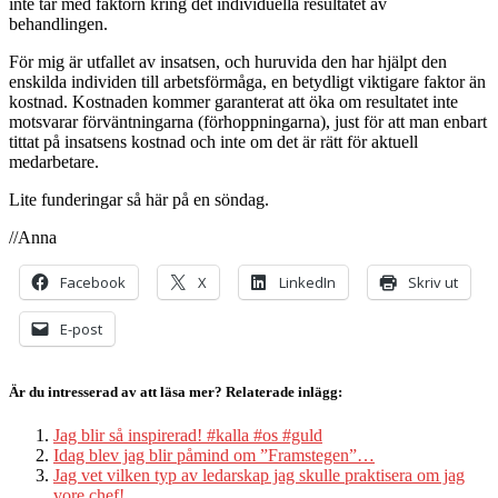
inte tar med faktorn kring det individuella resultatet av
behandlingen.
För mig är utfallet av insatsen, och huruvida den har hjälpt den
enskilda individen till arbetsförmåga, en betydligt viktigare faktor än
kostnad. Kostnaden kommer garanterat att öka om resultatet inte
motsvarar förväntningarna (förhoppningarna), just för att man enbart
tittat på insatsens kostnad och inte om det är rätt för aktuell
medarbetare.
Lite funderingar så här på en söndag.
//Anna
Facebook
X
LinkedIn
Skriv ut
E-post
Är du intresserad av att läsa mer? Relaterade inlägg:
Jag blir så inspirerad! #kalla #os #guld
Idag blev jag blir påmind om ”Framstegen”…
Jag vet vilken typ av ledarskap jag skulle praktisera om jag
vore chef!