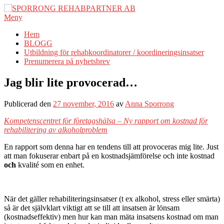
Hoppa
till
Meny
innehåll
Hem
BLOGG
Utbildning för rehabkoordinatorer / koordineringsinsatser
Prenumerera på nyhetsbrev
Jag blir lite provocerad…
Publicerad den
27 november, 2016
av
Anna Sporrong
Kompetenscentret för företagshälsa – Ny rapport om kostnad för
rehabilitering av alkoholproblem
En rapport som denna har en tendens till att provoceras mig lite. Just
att man fokuserar enbart på en kostnadsjämförelse och inte kostnad
och
kvalité som en enhet.
När det gäller rehabiliteringsinsatser (t ex alkohol, stress eller smärta)
så är det självklart viktigt att se till att insatsen är lönsam
(kostnadseffektiv) men hur kan man mäta insatsens kostnad om man