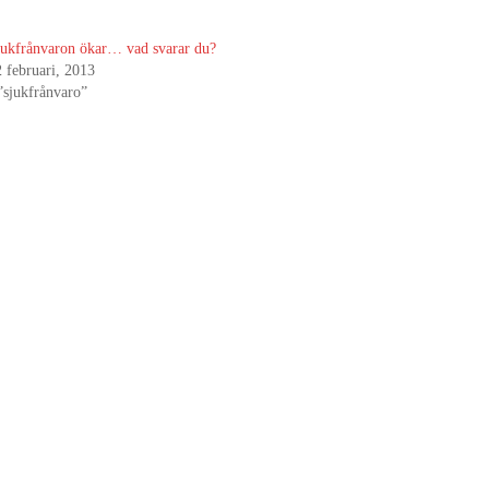
jukfrånvaron ökar… vad svarar du?
2 februari, 2013
”sjukfrånvaro”