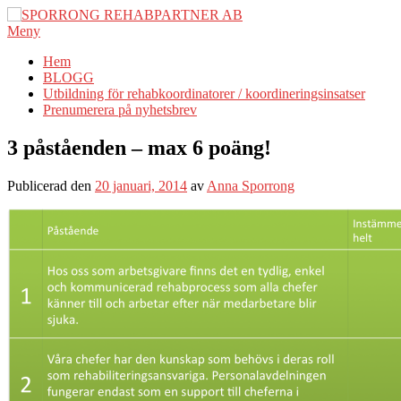
Hoppa
till
Meny
innehåll
Hem
BLOGG
Utbildning för rehabkoordinatorer / koordineringsinsatser
Prenumerera på nyhetsbrev
3 påståenden – max 6 poäng!
Publicerad den
20 januari, 2014
av
Anna Sporrong