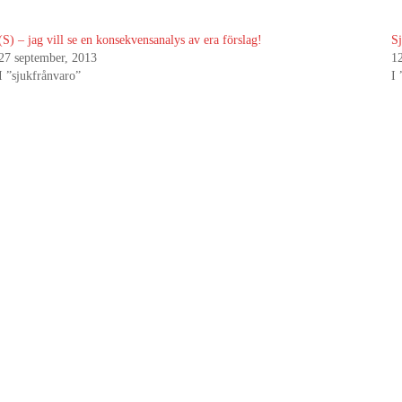
(S) – jag vill se en konsekvensanalys av era förslag!
S
27 september, 2013
1
I ”sjukfrånvaro”
I 