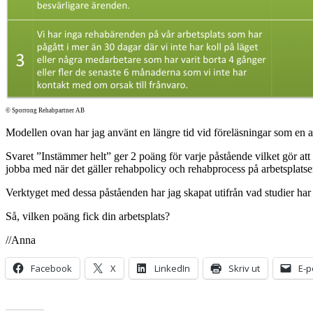
© Sporrong Rehabpartner AB
Modellen ovan har jag använt en längre tid vid föreläsningar som en av
Svaret ”Instämmer helt” ger 2 poäng för varje påstående vilket gör att 
jobba med när det gäller rehabpolicy och rehabprocess på arbetsplatse
Verktyget med dessa påståenden har jag skapat utifrån vad studier har 
Så, vilken poäng fick din arbetsplats?
//Anna
Facebook
X
LinkedIn
Skriv ut
E-p