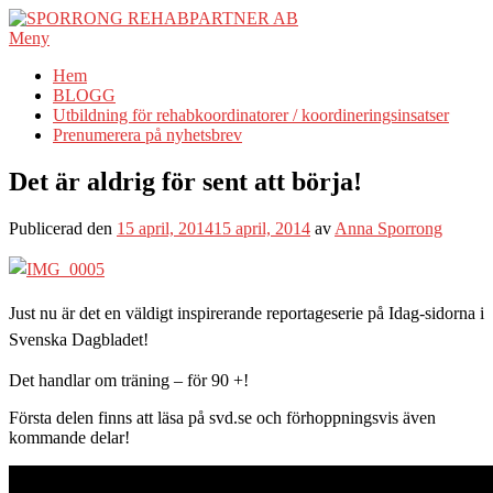
Hoppa
till
Meny
innehåll
Hem
BLOGG
Utbildning för rehabkoordinatorer / koordineringsinsatser
Prenumerera på nyhetsbrev
Det är aldrig för sent att börja!
Publicerad den
15 april, 2014
15 april, 2014
av
Anna Sporrong
Just nu är det en väldigt inspirerande reportageserie på Idag-sidorna i
Svenska Dagbladet!
Det handlar om träning – för 90 +!
Första delen finns att läsa på svd.se och förhoppningsvis även
kommande delar!