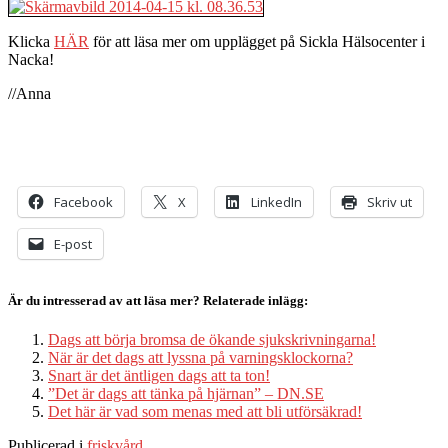
Klicka
HÄR
för att läsa mer om upplägget på Sickla Hälsocenter i
Nacka!
//Anna
Facebook
X
LinkedIn
Skriv ut
E-post
Är du intresserad av att läsa mer? Relaterade inlägg:
Dags att börja bromsa de ökande sjukskrivningarna!
När är det dags att lyssna på varningsklockorna?
Snart är det äntligen dags att ta ton!
”Det är dags att tänka på hjärnan” – DN.SE
Det här är vad som menas med att bli utförsäkrad!
Publicerad i
friskvård