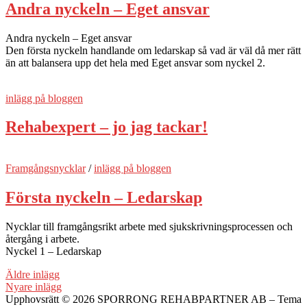
Andra nyckeln – Eget ansvar
Andra nyckeln – Eget ansvar
Den första nyckeln handlande om ledarskap så vad är väl då mer rätt
än att balansera upp det hela med Eget ansvar som nyckel 2.
inlägg på bloggen
Rehabexpert – jo jag tackar!
Framgångsnycklar
/
inlägg på bloggen
Första nyckeln – Ledarskap
Nycklar till framgångsrikt arbete med sjukskrivningsprocessen och
återgång i arbete.
Nyckel 1 – Ledarskap
Inläggsnavigering
Äldre inlägg
Nyare inlägg
Upphovsrätt © 2026 SPORRONG REHABPARTNER AB
–
Tema