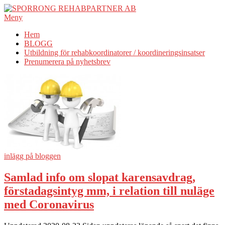
Hoppa
till
Meny
innehåll
Hem
BLOGG
Utbildning för rehabkoordinatorer / koordineringsinsatser
Prenumerera på nyhetsbrev
Aktuellt
om
rehab
inlägg på bloggen
Samlad info om slopat karensavdrag,
förstadagsintyg mm, i relation till nuläge
med Coronavirus