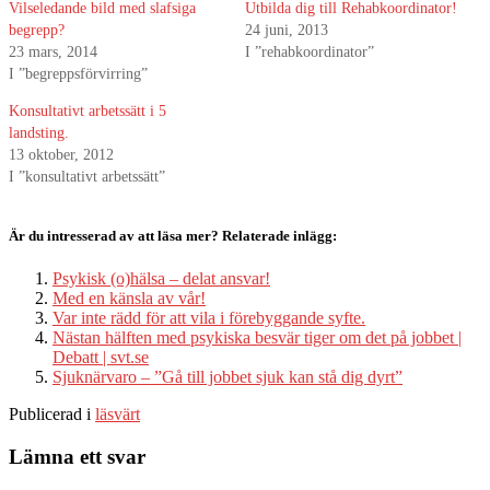
Vilseledande bild med slafsiga
Utbilda dig till Rehabkoordinator!
begrepp?
24 juni, 2013
23 mars, 2014
I ”rehabkoordinator”
I ”begreppsförvirring”
Konsultativt arbetssätt i 5
landsting.
13 oktober, 2012
I ”konsultativt arbetssätt”
Är du intresserad av att läsa mer? Relaterade inlägg:
Psykisk (o)hälsa – delat ansvar!
Med en känsla av vår!
Var inte rädd för att vila i förebyggande syfte.
Nästan hälften med psykiska besvär tiger om det på jobbet |
Debatt | svt.se
Sjuknärvaro – ”Gå till jobbet sjuk kan stå dig dyrt”
Publicerad i
läsvärt
Lämna ett svar