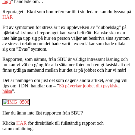
lögn
” handlade om…
Reportaget i Ekot som hon refererar till i sin ledare kan du lyssna på
HÄR
Ett av symtomen för stress är t ex upplevelsen av ”dubbelslag” på
hjärtat så kvinnan i reportaget kan vara helt rätt. Kanske ska man
inte hänga upp sig på hur en person väljer att beskriva sina symtom
av stress i relation om det hade varit t ex en läkar som hade uttalat
sig om ”Evas” symtom.
Rapporten, som nämns, från SBU är väldigt intressant läsning och
nu kan vi väl en gång för alla sätta ner foten och enigt fastslå att det
finns tydliga samband mellan hur det är på jobbet och hur vi mår!
Det är nämligen om just det som dagens andra artikel, som jag vill
tips om i DN, handlar om – ”
Så påverkar jobbet din psykiska
hälsa
”.
Har du ännu inte läst rapporten från SBU?
Klicka
HÄR
för direktlänk till fullständig rapport och
sammanfattning.