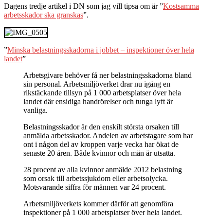
Dagens tredje artikel i DN som jag vill tipsa om är ”
Kostsamma
arbetsskador ska granskas
”.
”
Minska belastningsskadorna i jobbet – inspektioner över hela
landet
”
Arbetsgivare behöver få ner belastningsskadorna bland
sin personal. Arbetsmiljöverket drar nu igång en
rikstäckande tillsyn på 1 000 arbetsplatser över hela
landet där ensidiga handrörelser och tunga lyft är
vanliga.
Belastningsskador är den enskilt största orsaken till
anmälda arbetsskador. Andelen av arbetstagare som har
ont i någon del av kroppen varje vecka har ökat de
senaste 20 åren. Både kvinnor och män är utsatta.
28 procent av alla kvinnor anmälde 2012 belastning
som orsak till arbetssjukdom eller arbetsolycka.
Motsvarande siffra för männen var 24 procent.
Arbetsmiljöverkets kommer därför att genomföra
inspektioner på 1 000 arbetsplatser över hela landet.