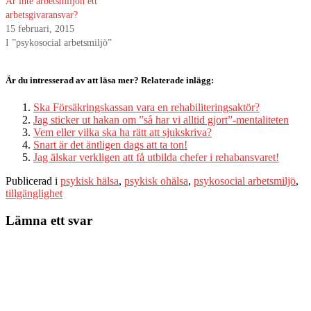
Är inte arbetsmiljön ett
arbetsgivaransvar?
15 februari, 2015
I ”psykosocial arbetsmiljö”
Är du intresserad av att läsa mer? Relaterade inlägg:
Ska Försäkringskassan vara en rehabiliteringsaktör?
Jag sticker ut hakan om ”så har vi alltid gjort”-mentaliteten
Vem eller vilka ska ha rätt att sjukskriva?
Snart är det äntligen dags att ta ton!
Jag älskar verkligen att få utbilda chefer i rehabansvaret!
Publicerad i
psykisk hälsa
,
psykisk ohälsa
,
psykosocial arbetsmiljö
,
tillgänglighet
Lämna ett svar