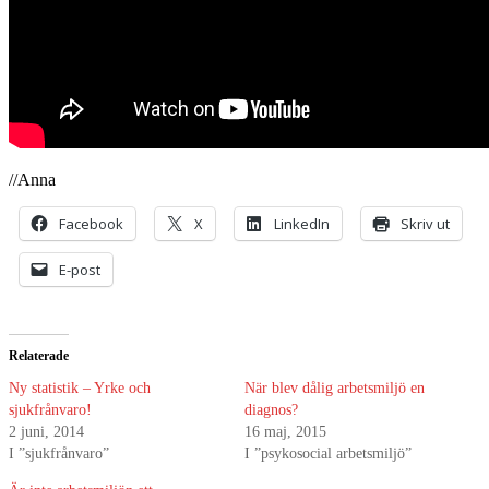
//Anna
Facebook
X
LinkedIn
Skriv ut
E-post
Relaterade
Ny statistik – Yrke och
När blev dålig arbetsmiljö en
sjukfrånvaro!
diagnos?
2 juni, 2014
16 maj, 2015
I ”sjukfrånvaro”
I ”psykosocial arbetsmiljö”