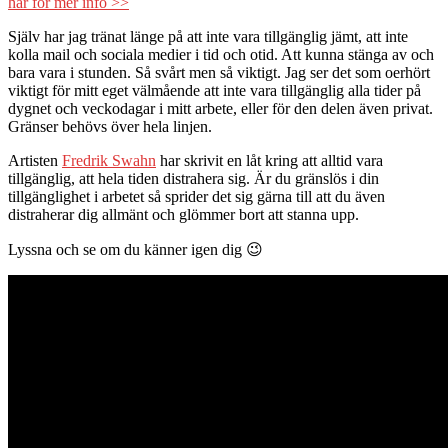
här för mer info >>
Själv har jag tränat länge på att inte vara tillgänglig jämt, att inte
kolla mail och sociala medier i tid och otid. Att kunna stänga av och
bara vara i stunden. Så svårt men så viktigt. Jag ser det som oerhört
viktigt för mitt eget välmående att inte vara tillgänglig alla tider på
dygnet och veckodagar i mitt arbete, eller för den delen även privat.
Gränser behövs över hela linjen.
Artisten
Fredrik Swahn
har skrivit en låt kring att alltid vara
tillgänglig, att hela tiden distrahera sig. Är du gränslös i din
tillgänglighet i arbetet så sprider det sig gärna till att du även
distraherar dig allmänt och glömmer bort att stanna upp.
Lyssna och se om du känner igen dig 😉