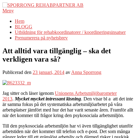
Hoppa
till
Meny
innehåll
Hem
BLOGG
Utbildning för rehabkoordinatorer / koordineringsinsatser
Prenumerera på nyhetsbrev
Att alltid vara tillgänglig – ska det
verkligen vara så?
Publicerad den
23 januari, 2014
av
Anna Sporrong
Jag sitter och läser igenom
Unionens Arbetsmiljöbarometer
2013
.
Mycket mycket intressant läsning
. Den visar bl a att det inte
är samma fokus på det systematiska arbetsmiljöarbetet på våra
arbetsplatser jämfört med hur det har varit senaste åren. Framför allt
när det kommer till frågor kring den psykosociala arbetsmiljön.
Till den psykosociala arbetsmiljön har vi även tillgänglighet utanför
arbetstiden när det kommer till telefon och e-post. Det som många
gånger leder till ett gränslöst arbetsliv och därmed risker i psykisk